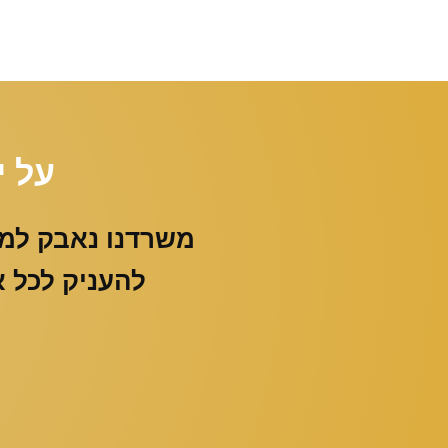
על י
משרדנו נאבק למ
להעניק לכל א